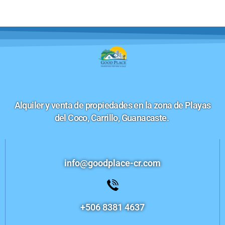
Alquiler y venta de propiedades en la zona de Playas
del Coco, Carrillo, Guanacaste.
info@goodplace-cr.com
+506 8381 4637