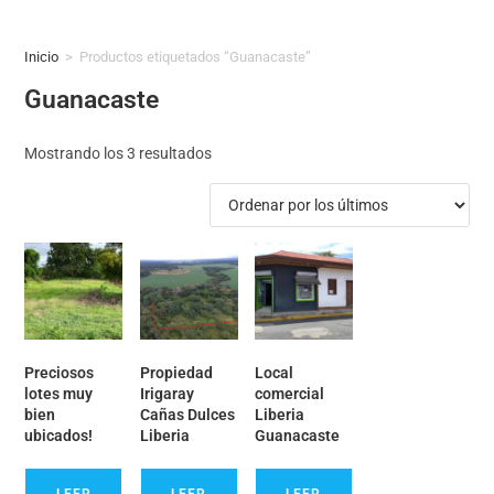
Inicio
>
Productos etiquetados “Guanacaste”
Guanacaste
Mostrando los 3 resultados
Preciosos
Propiedad
Local
lotes muy
Irigaray
comercial
bien
Cañas Dulces
Liberia
ubicados!
Liberia
Guanacaste