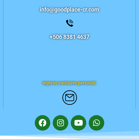
info@goodplace-cr.com
+506 8381 4637
Ingreso exclusivo personal: